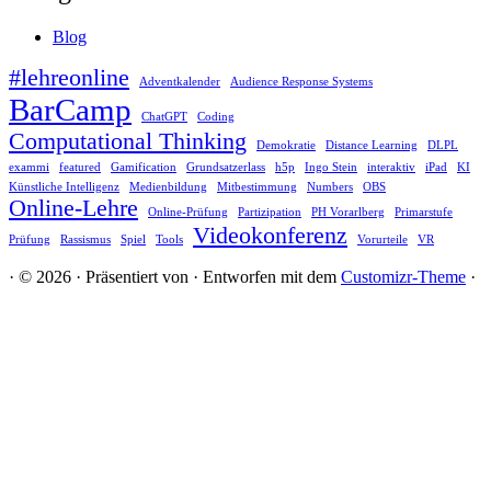
Blog
#lehreonline
Adventkalender
Audience Response Systems
BarCamp
ChatGPT
Coding
Computational Thinking
Demokratie
Distance Learning
DLPL
exammi
featured
Gamification
Grundsatzerlass
h5p
Ingo Stein
interaktiv
iPad
KI
Künstliche Intelligenz
Medienbildung
Mitbestimmung
Numbers
OBS
Online-Lehre
Online-Prüfung
Partizipation
PH Vorarlberg
Primarstufe
Videokonferenz
Prüfung
Rassismus
Spiel
Tools
Vorurteile
VR
·
© 2026
·
Präsentiert von
·
Entworfen mit dem
Customizr-Theme
·